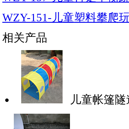
WZY-151-儿童塑料攀爬
相关产品
儿童帐篷隧